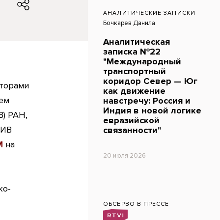
АНАЛИТИЧЕСКИЕ ЗАПИСКИ
Бочкарев Данила
Аналитическая
записка №22
"Международный
транспортный
коридор Север — Юг
вторами
как движение
лем
навстречу: Россия и
Индия в новой логике
В) РАН,
евразийской
 ИВ
связанности"
М
на
20 июля 2026
ко-
ОБСЕРВО В ПРЕССЕ