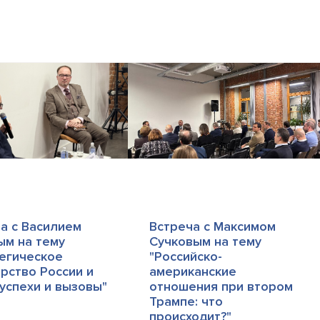
а с Василием
Встреча с Максимом
ым на тему
Сучковым на тему
егическое
"Российско-
рство России и
американские
 успехи и вызовы"
отношения при втором
Трампе: что
происходит?"