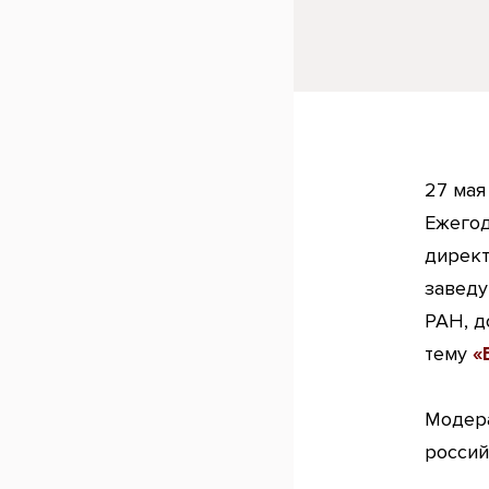
27 мая
Ежегод
директ
заведу
РАН, до
тему
«
Модера
россий