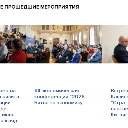
ИЕ ПРОШЕДШИЕ МЕРОПРИЯТИЯ
чер на
ХII экономическая
Встреч
ю визита
конференция "2026:
Кашин
нции
Битва за экономику"
"Страт
 де
партне
0 июня
Китая:
: взгляд