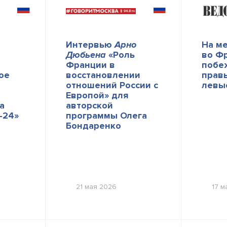
Интервью
Арно
На м
Дюбьена
«Роль
во Ф
Франции в
побе
ое
восстановлении
прав
отношений России с
левы
Европой» для
а
авторской
-24»
программы Олега
Бондаренко
21 мая 2026
17 м