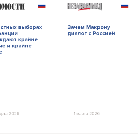
естных выборах
Зачем Макрону
ранции
диалог с Россией
ждают крайне
ые и крайне
е
арта 2026
1 марта 2026