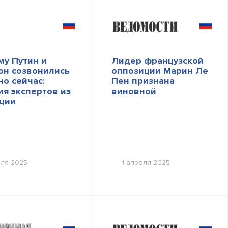
му Путин и
Лидер французской
он созвонились
оппозиции Марин Ле
о сейчас:
Пен признана
ия экспертов из
виновной
ции
юля 2025
1 апреля 2025