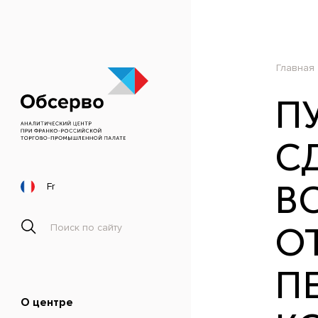
Главная
П
СД
ВС
Fr
О
П
О центре