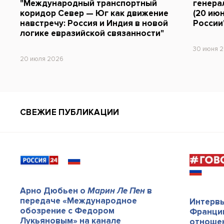
"Международный транспортный
генера
коридор Север — Юг как движение
(20 июн
навстречу: Россия и Индия в новой
России
логике евразийской связанности"
30 июня 
20 июля 2026
СВЕЖИЕ ПУБЛИКАЦИИ
Арно Дюбьен о
Марин Ле Пен
в
передаче «Международное
Интерв
обозрение с Федором
Франции
Лукьяновым» на канале
отношен