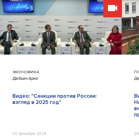
ЭКОНОМИКА
П
Дюбьен Арно
Дю
Видео: "Санкции против России:
В
взгляд в 2025 год"
Н
в
п
20 Декабря 2024
24