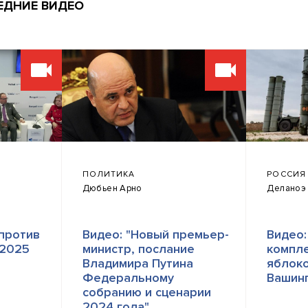
ЕДНИЕ ВИДЕО
ПОЛИТИКА
РОССИЯ
Дюбьен Арно
Деланоэ
 против
Видео: "Новый премьер-
Видео:
 2025
министр, послание
компле
Владимира Путина
яблоко
Федеральному
Вашин
собранию и сценарии
2024 года"