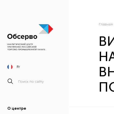
Главная
В
Н
В
Fr
П
О центре