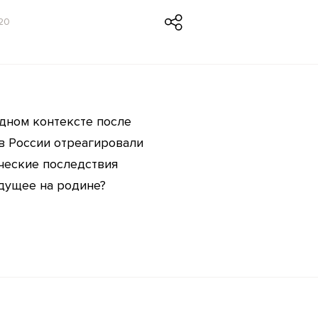
20
дном контексте после
в России отреагировали
ческие последствия
удущее на родине?