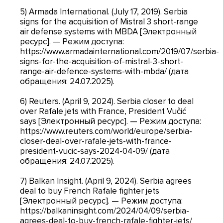
5) Armada International. (July 17, 2019). Serbia
signs for the acquisition of Mistral 3 short-range
air defense systems with MBDA [Электронный
ресурс]. — Режим доступа:
https://www.armadainternational.com/2019/07/serbia-
signs-for-the-acquisition-of-mistral-3-short-
range-air-defence-systems-with-mbda/ (дата
обращения: 24.07.2025).
6) Reuters. (April 9, 2024). Serbia closer to deal
over Rafale jets with France, President Vučić
says [Электронный ресурс]. — Режим доступа:
https://www.reuters.com/world/europe/serbia-
closer-deal-over-rafale-jets-with-france-
president-vucic-says-2024-04-09/ (дата
обращения: 24.07.2025).
7) Balkan Insight. (April 9, 2024). Serbia agrees
deal to buy French Rafale fighter jets
[Электронный ресурс]. — Режим доступа:
https://balkaninsight.com/2024/04/09/serbia-
agrees-deal-to-buy-french-rafale-fighter-jets/