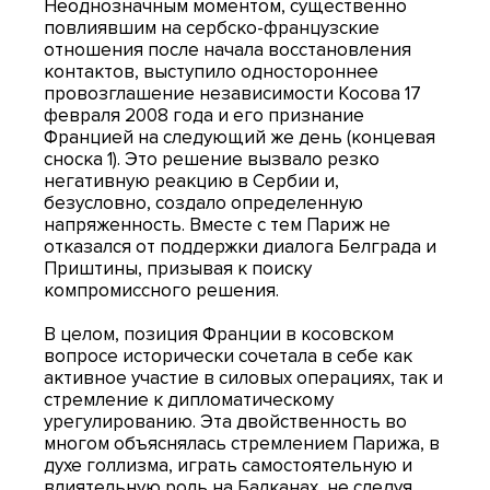
Неоднозначным моментом, существенно
повлиявшим на сербско-французские
отношения после начала восстановления
контактов, выступило одностороннее
провозглашение независимости Косова 17
февраля 2008 года и его признание
Францией на следующий же день (концевая
сноска 1). Это решение вызвало резко
негативную реакцию в Сербии и,
безусловно, создало определенную
напряженность. Вместе с тем Париж не
отказался от поддержки диалога Белграда и
Приштины, призывая к поиску
компромиссного решения.
В целом, позиция Франции в косовском
вопросе исторически сочетала в себе как
активное участие в силовых операциях, так и
стремление к дипломатическому
урегулированию. Эта двойственность во
многом объяснялась стремлением Парижа, в
духе голлизма, играть самостоятельную и
влиятельную роль на Балканах, не следуя