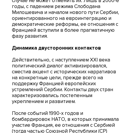
случае не может отменить их. Лишь в 2000-е
годы, с падением режима Слободана
Милошевича и началом нового пути Сербии,
ориентированного на евроинтеграцию и
демократические реформы, ее отношения с
Францией вступили в более прагматичную
фазу развития.
Динамика двусторонних контактов
Действительно, с наступлением XXI века
политический диалог активизировался,
сместив акцент с исторических нарративов
на конкретные цели, прежде всего на
поддержку Францией европейских
устремлений Сербии. Контакты двух стран
характеризовались постепенным
укреплением и развитием.
После событий 1990-х годов и
бомбардировок НАТО, в которых принимала
участие Франция, ее отношения с Сербией
(тогда частью Союзной Республики (СР)