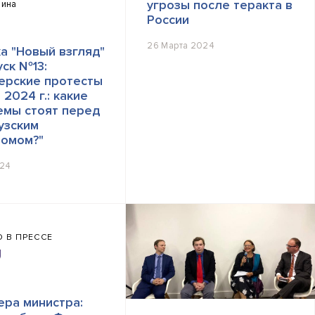
угрозы после теракта в
лина
России
26 Марта 2024
а "Новый взгляд"
ск №13:
ерские протесты
 2024 г.: какие
емы стоят перед
узским
ромом?"
024
 В ПРЕССЕ
ра министра: