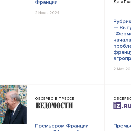
Франции
Диго По
2 Июля 2024
Рубрик
— Выпу
"Ферм
начала
пробл
франц
агроп
2 Мая 2
ОБСЕРВО В ПРЕССЕ
ОБСЕРВО
Премьером Франции
Премье