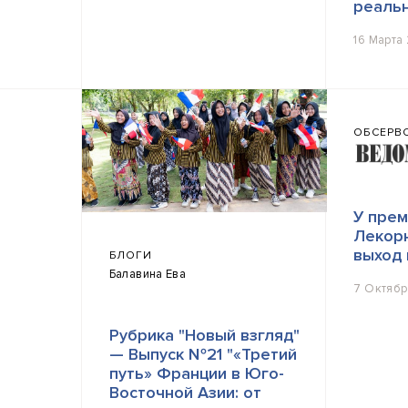
реальн
16 Марта
ОБСЕРВО
У пре
Лекорн
выход 
БЛОГИ
Балавина Ева
7 Октяб
Рубрика "Новый взгляд"
— Выпуск №21 "«Третий
путь» Франции в Юго-
Восточной Азии: от