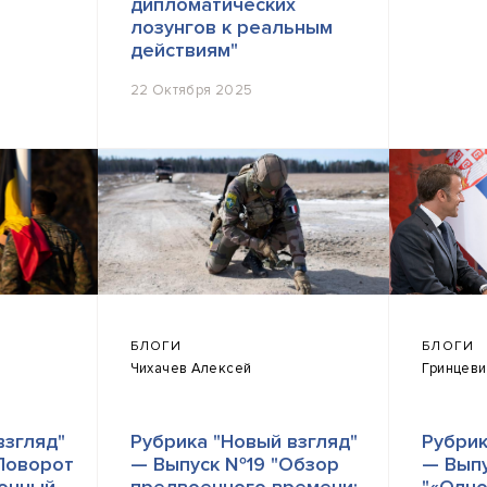
дипломатических
лозунгов к реальным
действиям"
22 Октября 2025
БЛОГИ
БЛОГИ
Чихачев Алексей
Гринцеви
взгляд"
Рубрика "Новый взгляд"
Рубрик
Поворот
— Выпуск №19 "Обзор
— Вып