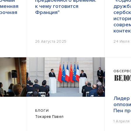
точный
предвоенного времени:
"«Одн
еменная
к чему готовится
дружба
рочная
Франция"
сербск
истори
совре
контек
26 Августа 2025
24 Июля
ОБСЕРВО
Лидер
оппоз
Пен пр
БЛОГИ
Токарев Павел
1 Апреля