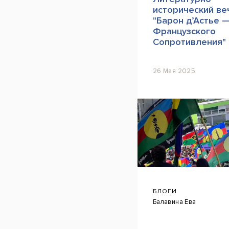
исторический ве
"Барон д’Астье 
Французского
Сопротивления"
26 Мая 2025
БЛОГИ
Балавина Ева