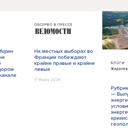
ОБСЕРВО В ПРЕССЕ
Марин
На местных выборах во
че
Франции побеждают
е
крайне правые и крайне
БЛОГИ
дором
левые
Жиделёв
канале
17 Марта 2026
Рубрик
— Вып
энерге
услови
энерге
кризис
геопо