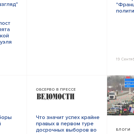
взгляд"
"Франц
полити
пост
пята
кой
уэля
19 Сентя
ОБСЕРВО В ПРЕССЕ
боры
Что значит успех крайне
й
правых в первом туре
досрочных выборов во
БЛОГИ