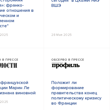
осторонняя
сегодня" в ЦКЕМИ НИУ
»: франко-
ВШЭ
ие отношения в
ческом и
менном
сте"
 2025
28 Мая 2025
 В ПРЕССЕ
ОБСЕРВО В ПРЕССЕ
 французской
Положит ли
иции Марин Ле
формирование
изнана виновной
правительства конец
политическому кризису
 2025
во Франции